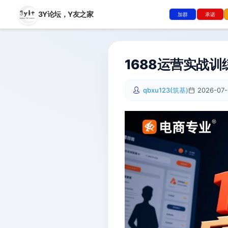
3Y论坛，
Y友之家
加群
承诺
1688运营实战
qbxu123(筑基)
2026-07-