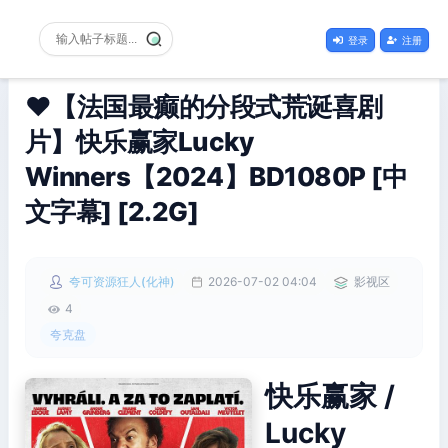
登录
注册
❤️【法国最癫的分段式荒诞喜剧
片】快乐赢家Lucky
Winners【2024】BD1080P [中
文字幕] [2.2G]
夸可资源狂人(化神)
2026-07-02 04:04
影视区
4
夸克盘
快乐赢家 /
Lucky