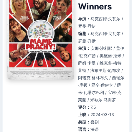
Winners
导演：
马克西姆·戈瓦尔 /
罗曼·乔伊
编剧：
马克西姆·戈瓦尔 /
罗曼·乔伊
主演：
安娜·沙利耶 / 盖伊
·勒克卢瑟 / 奥黛丽·拉米 /
萨姆·卡曼 / 维克多·梅特
莱特 / 法布里斯·厄布埃 /
阿诺克·格林布戈 / 西瑞尔
·库顿 / 亚辛·侯伊卡 / 萨
米·瓦塔尔巴利 / 宝琳·克
莱蒙 / 米歇尔·马谢罗
评分：
7.5
上映：
2024-03-13
类型：
喜剧
语言：
法语