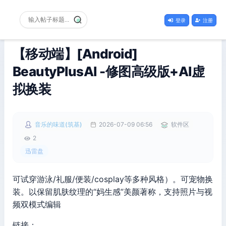
登录
注册
【移动端】[Android]
BeautyPlusAI -修图高级版+AI虚
拟换装
音乐的味道(筑基)
2026-07-09 06:56
软件区
2
迅雷盘
可试穿游泳/礼服/便装/cosplay等多种风格）。可宠物换
装。以保留肌肤纹理的“妈生感”美颜著称，支持照片与视
频双模式编辑
链接：