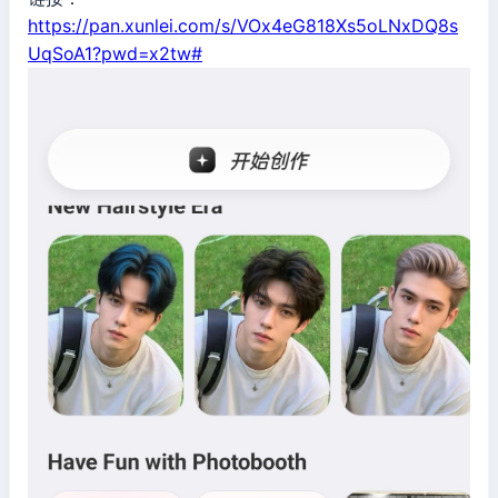
https://pan.xunlei.com/s/VOx4eG818Xs5oLNxDQ8s
UqSoA1?pwd=x2tw#