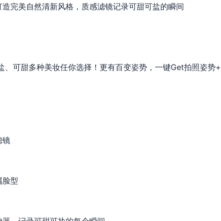
打造完美自然清新风格，质感滤镜记录可甜可盐的瞬间
可盐、可甜多种美妆任你选择！更有百变姿势，一键Get拍照姿势
滤镜
属脸型
神器，记录可甜可盐的每个瞬间