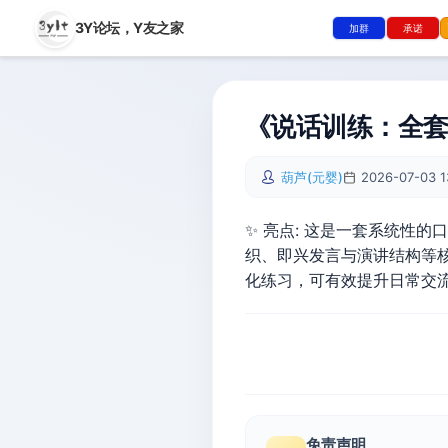
3Y论坛，
Y友之家
加群
承诺
《说话训练：全套
葫芦(元婴)
2026-07-03 1
✨ 亮点: 这是一套系统性
织、即兴发言与演讲结构等
化练习，可有效提升日常交
免责声明