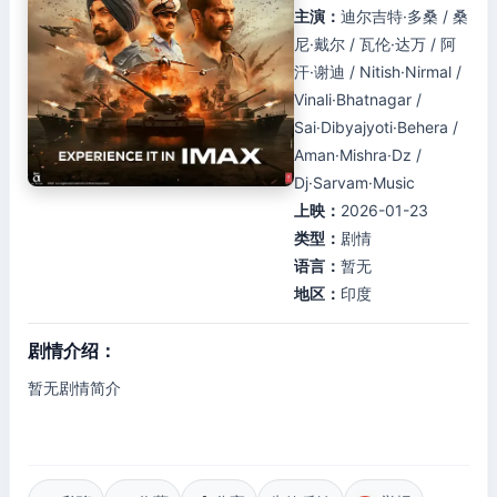
主演：
迪尔吉特·多桑 / 桑
尼·戴尔 / 瓦伦·达万 / 阿
汗·谢迪 / Nitish·Nirmal /
Vinali·Bhatnagar /
Sai·Dibyajyoti·Behera /
Aman·Mishra·Dz /
Dj·Sarvam·Music
上映：
2026-01-23
类型：
剧情
语言：
暂无
地区：
印度
剧情介绍：
暂无剧情简介