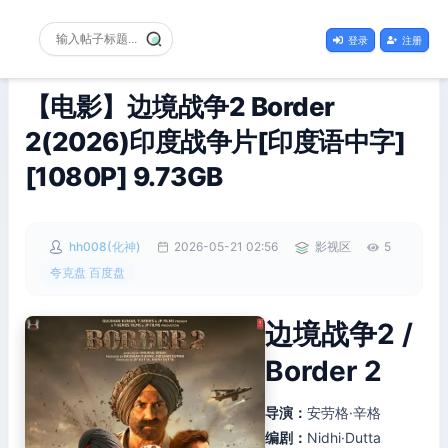
登录
注册
【电影】边境战争2 Border
2(2026)印度战争片[印度语中字]
[1080P] 9.73GB
hh008(化神)
2026-05-21 02:56
影视区
5
夸克盘 百度盘
边境战争2 /
Border 2
导演：
安劳格·辛格
编剧：
Nidhi·Dutta