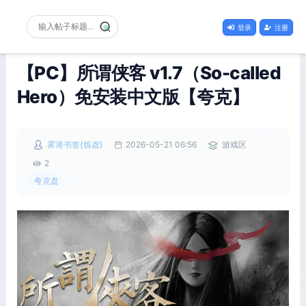
登录
注册
【PC】所谓侠客 v1.7（So-called
Hero）免安装中文版【夸克】
雾港书签(炼虚)
2026-05-21 06:56
游戏区
2
夸克盘