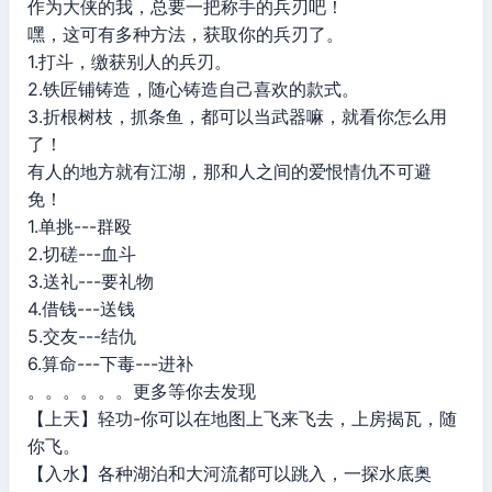
作为大侠的我，总要一把称手的兵刃吧！
嘿，这可有多种方法，获取你的兵刃了。
1.打斗，缴获别人的兵刃。
2.铁匠铺铸造，随心铸造自己喜欢的款式。
3.折根树枝，抓条鱼，都可以当武器嘛，就看你怎么用
了！
有人的地方就有江湖，那和人之间的爱恨情仇不可避
免！
1.单挑---群殴
2.切磋---血斗
3.送礼---要礼物
4.借钱---送钱
5.交友---结仇
6.算命---下毒---进补
。。。。。。更多等你去发现
【上天】轻功-你可以在地图上飞来飞去，上房揭瓦，随
你飞。
【入水】各种湖泊和大河流都可以跳入，一探水底奥