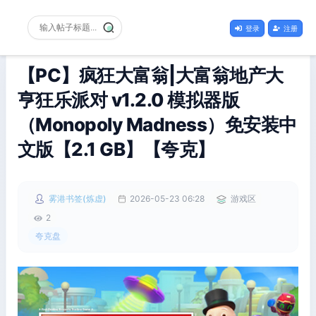
登录
注册
【PC】疯狂大富翁|大富翁地产大
亨狂乐派对 v1.2.0 模拟器版
（Monopoly Madness）免安装中
文版【2.1 GB】【夸克】
雾港书签(炼虚)
2026-05-23 06:28
游戏区
2
夸克盘