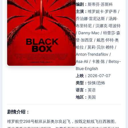
编剧：
斯蒂芬·苏斯科
主演：
维罗妮卡·罗萨蒂 /
乔治娜·雷尼达斯 / 汤姆·
布里特尼 / 汉娜克·塔波特
/ Danny·Mac / 特蕾莎·森
登·加西亚 / 戴恩·怀特·奥
哈拉 / 莫莉·贝尔·赖特 /
Anton·Trendafilov /
Asa·Ali / 卡雅·陈 / Betsy-
Blue·English
上映：
2026-07-07
类型：
惊悚/恐怖
语言：
英语
地区：
美国
剧情介绍：
维罗航空298号航班从新奥尔良起飞，按既定航线飞往西雅图。