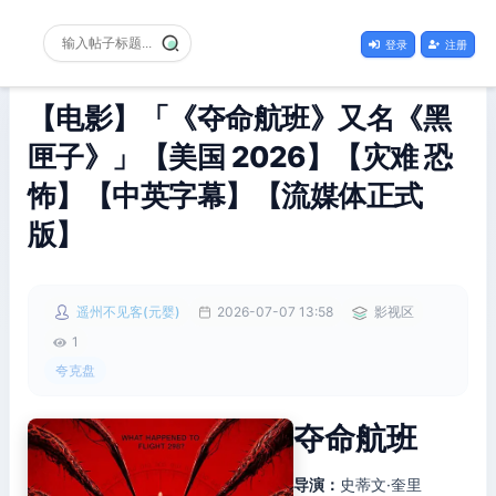
登录
注册
【电影】「《夺命航班》又名《黑
匣子》」【美国 2026】【灾难 恐
怖】【中英字幕】【流媒体正式
版】
遥州不见客(元婴)
2026-07-07 13:58
影视区
1
夸克盘
夺命航班
导演：
史蒂文·奎里