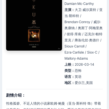
Damian·Mc·Carthy
主演：
大卫·威尔莫特 / 亚
当·斯科特 /
Brendan·Conroy / 威尔·
奥康纳 / 奥斯丁·阿梅里奥
/ 彼得·库南 / 迈克尔·帕特
里克 / 弗洛伦丝·奥德什 /
Sioux·Carroll /
Ezra·Carlisle / Siox·C /
Mallory·Adams
上映：
2026-03-14
类型：
恐怖
语言：
英语
地区：
爱尔兰,美国
剧情介绍：
性格孤僻、不近人情的小说家欧姆·鲍曼（亚当·斯科特 饰）带着