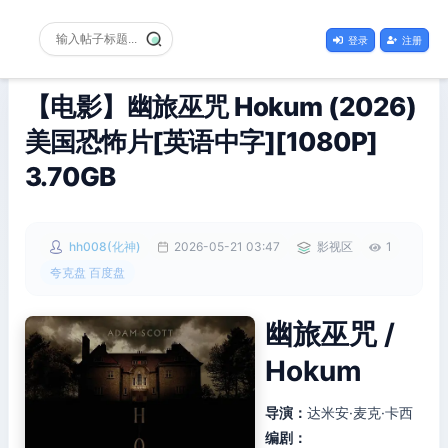
登录
注册
【电影】幽旅巫咒 Hokum (2026)
美国恐怖片[英语中字][1080P]
3.70GB
hh008(化神)
2026-05-21 03:47
影视区
1
夸克盘 百度盘
幽旅巫咒 /
Hokum
导演：
达米安·麦克·卡西
编剧：