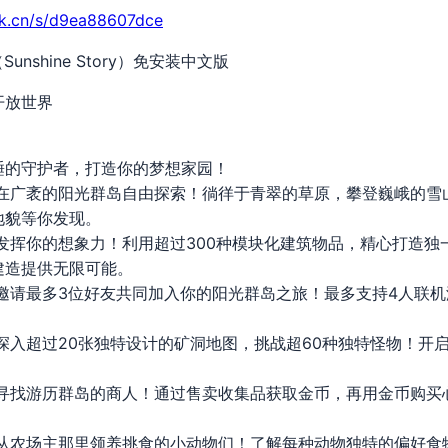
rk.cn/s/d9ea88607dce
（Sunshine Story）免安装中文版
 开放世界
睡的守护者，打造你的梦想家园！
 在广袤的阳光群岛自由探索！徜徉于青翠的草原，攀登巍峨的雪
地貌等你发现。
发挥你的想象力！利用超过300种模块化建筑物品，精心打造独
建造提供无限可能。
邀请最多3位好友共同加入你的阳光群岛之旅！最多支持4人联
。
深入超过20张独特设计的矿洞地图，挑战超60种独特怪物！开
 寻找游历群岛的商人！通过售卖收集品获取金币，再用金币购买
 从农场主那里领养挑食的小动物们！了解每种动物独特的偏好食