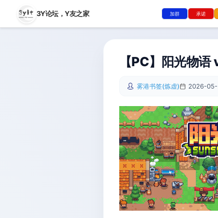
3Y论坛，
Y友之家
加群
承诺
【PC】阳光物语 v
雾港书签(炼虚)
2026-05-