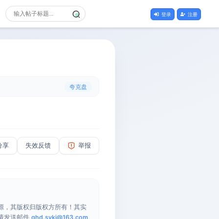
登录
注册
夸克盘
分享
失效反馈
举报
源，其版权归版权方所有！其实
请发送邮件
qhd.sykj@163.com