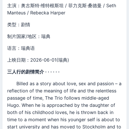
主演：奥古斯特·维特根斯坦 / 菲力克斯·桑德曼 / Seth
Manteus / Rebecka Harper
类型：剧情
制片国家/地区：瑞典
语言：瑞典语
上映日期：2026-06-01(瑞典)
三人行的剧情简介 · · · · · ·
Billed as a story about love, sex and passion – a
reflection of the meaning of life and the relentless
passage of time, The Trio follows middle-aged
Hugo. When he is approached by the daughter of
both of his childhood loves, he is thrown back in
time to a moment when his younger self is about to
start university and has moved to Stockholm and to