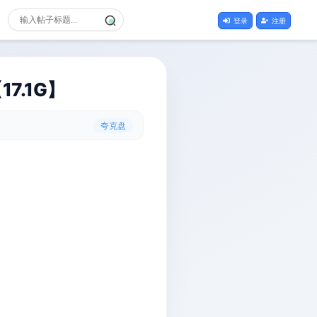
登录
注册
7.1G】
夸克盘