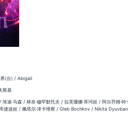
) / Abigail
夫斯基
埃迪·马森 / 林奈·穆罕默托夫 / 拉芙珊娜·库珂娃 / 阿尔乔姆·特卡
娃 / 佩塔尔·泽卡维察 / Gleb Bochkov / Nikita Dyuvban