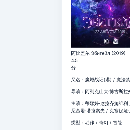
阿比盖尔 Эбигейл (2019)
4.5
分
又名：魔域战记(港) / 魔法禁界(台
导演：阿列克山大·博古斯拉
主演：蒂娜婷·达拉齐施维利 / 
尼基塔·塔拉索夫 / 克塞妮娅·库捷波
类型：动作 / 奇幻 / 冒险