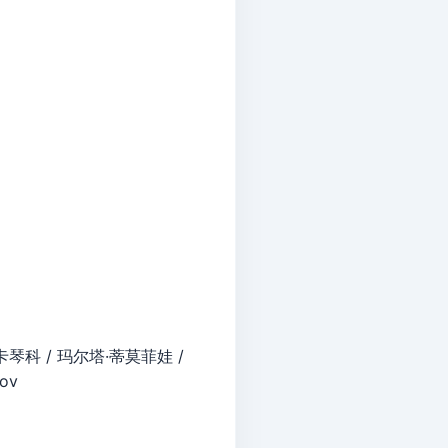
琴科 / 玛尔塔·蒂莫菲娃 /
ov