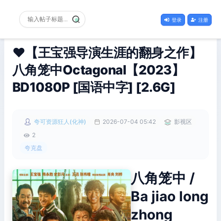
登录
注册
❤️【王宝强导演生涯的翻身之作】
八角笼中Octagonal【2023】
BD1080P [国语中字] [2.6G]
夸可资源狂人(化神)
2026-07-04 05:42
影视区
2
夸克盘
八角笼中 /
Ba jiao long
zhong