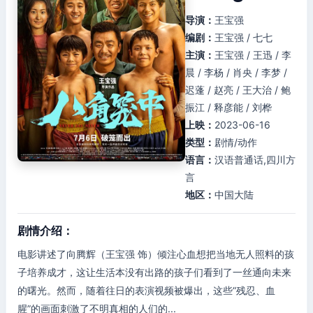
导演：
王宝强
编剧：
王宝强 / 七七
主演：
王宝强 / 王迅 / 李
晨 / 李杨 / 肖央 / 李梦 /
迟蓬 / 赵亮 / 王大治 / 鲍
振江 / 释彦能 / 刘桦
上映：
2023-06-16
类型：
剧情/动作
语言：
汉语普通话,四川方
言
地区：
中国大陆
剧情介绍：
电影讲述了向腾辉（王宝强 饰）倾注心血想把当地无人照料的孩
子培养成才，这让生活本没有出路的孩子们看到了一丝通向未来
的曙光。然而，随着往日的表演视频被爆出，这些“残忍、血
腥”的画面刺激了不明真相的人们的...