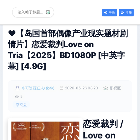
登录
注册
❤️【岛国首部偶像产业现实题材剧
情片】恋爱裁判Love on
Tria【2025】BD1080P [中英字
幕] [4.9G]
夸可资源狂人(化神)
2026-05-26 08:23
影视区
5
夸克盘
恋爱裁判 /
Love on