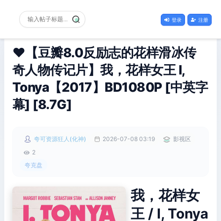
登录
注册
❤️【豆瓣8.0反励志的花样滑冰传
奇人物传记片】我，花样女王 I,
Tonya【2017】BD1080P [中英字
幕] [8.7G]
夸可资源狂人(化神)
2026-07-08 03:19
影视区
2
夸克盘
我，花样女
王 / I, Tonya