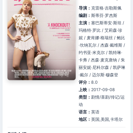
导演：
克雷格·吉勒斯佩
编剧：
斯蒂芬·罗杰斯
主演：
塞巴斯蒂安·斯坦 /
玛格特·罗比 / 艾莉森·珍
妮 / 麦肯娜·格瑞丝 / 鲍比
·坎纳瓦尔 / 杰森·戴维斯 /
约书亚·米克尔 / 凯特琳·
卡弗 / 杰森·麦克唐纳 / 朱
丽安妮·尼科尔森 / 凯萨琳
·戴尔 / 迈尔斯·穆森登
评分：
8.0
上映：
2017-09-08
类型：
剧情/喜剧/传记/运
动
语言：
英语
地区：
英国,美国,卡塔尔