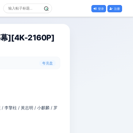
登录
注册
][4K-2160P]
夸克盘
 / 李擎柱 / 黃志明 / 小麒麟 / 罗