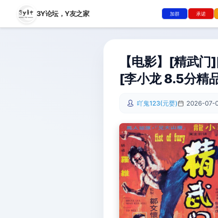
3Y论坛，
Y友之家
加群
承诺
【电影】[精武门][W
[李小龙 8.5分精
吖鬼123(元婴)
2026-07-0