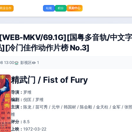
商业合作
站规
积分
奖励中心
EB-MKV/69.1G][国粤多音轨/中文字幕
品][冷门佳作动作片榜 No.3]
8 13:00
影视区
1
精武门 / Fist of Fury
导演：
罗维
编剧：
倪匡 / 罗维
主演：
陈龙 / 苗可秀 / 元华 / 韩国材 / 陈会毅 / 金天柱 / 金军 / 张照
维
评分：
8.5
上映：
1972-03-22