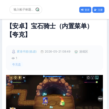
登录
注册
【安卓】宝石骑士（内置菜单）
【夸克】
雾港书签(炼虚)
2026-05-21 08:49
游戏区
1
夸克盘