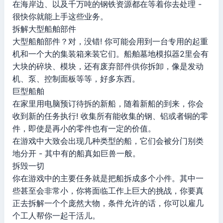
在海岸边、以及千万吨的钢铁资源都在等着你去处理 -
很快你就能上手这些业务。
拆解大型船舶部件
大型船舶部件？对，没错! 你可能会用到一台专用的起重
机和一个大的集装箱来装它们。船舶墓地模拟器2里会有
大块的碎块、模块，还有废弃部件供你拆卸，像是发动
机、泵、控制面板等等，好多东西。
巨型船舶
在家里用电脑预订待拆的新船，随着新船的到来，你会
收到新的任务执行! 收集所有能收集的钢、铝或者铜的零
件，即使是再小的零件也有一定的价值。
在游戏中大致会出现几种类型的船，它们会被分门别类
地分开 - 其中有的船真如巨兽一般。
拆毁一切
你在游戏中的主要任务就是把船拆成多个小件。其中一
些甚至会非常小，你将面临工作上巨大的挑战，你要真
正去拆解一个个庞然大物，条件允许的话，你可以雇几
个工人帮你一起干活儿。