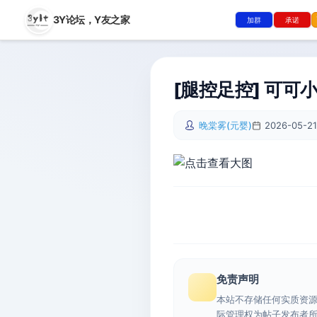
3Y论坛，
Y友之家
加群
承诺
[腿控足控] 可可
晚棠雾(元婴)
2026-05-21
免责声明
本站不存储任何实质资
际管理权为帖子发布者