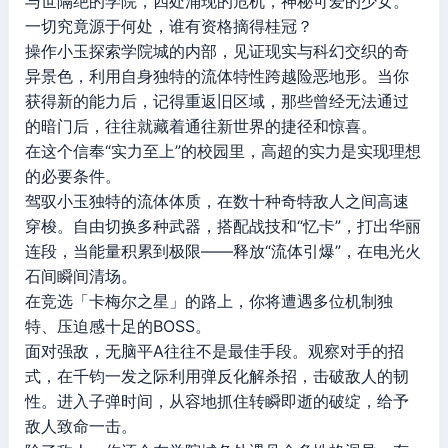
与世隔绝的学院，四处涌现的危机，神秘可爱的少女。
一切究竟源于何处，谁有资格摘得桂冠？
操作小玉探索学院城的内部，见证现实与科幻交织的奇
异景色，利用自身独特的流体特性跨越险恶地形。当你
获得新的能力后，记得重返旧区域，那些曾经无法通过
的暗门后，往往就藏着通往新世界的捷径和惊喜。
在这个信奉“实力至上”的校园里，高超的实力是实现理想
的必要条件。
驾驭小玉独特的流体体质，在数十种奇特敌人之间高速
穿梭。自由切换多种武器，搭配战技和“忆卡”，打出华丽
连段，当能量积累到极限——释放“流体引爆”，在电光火
石间瞬间清场。
在竞选「卡梅尔之星」的路上，你将遭遇多位机制独
特、压迫感十足的BOSS。
面对强敌，无脑平A往往不是最佳手段。观察对手的招
式，在千钧一发之际利用弹反化解杀招，击破敌人的韧
性。进入子弹时间，从容地抓住转瞬即逝的破绽，给予
敌人致命一击。