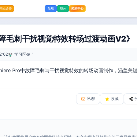
商业合作
站规
积分
奖励中心
故障毛刺干扰视觉特效转场过渡动画V2》
2:02
学习区
1
remiere Pro中故障毛刺与干扰视觉特效的转场动画制作，涵盖
。
私聊
收藏