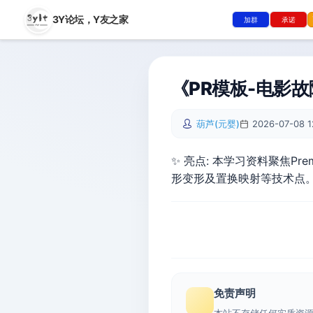
3Y论坛，
Y友之家
加群
承诺
《PR模板-电影
葫芦(元婴)
2026-07-08 1
✨ 亮点: 本学习资料聚焦P
形变形及置换映射等技术点
免责声明