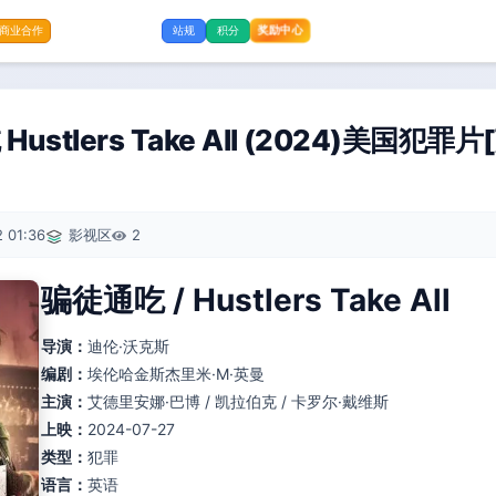
奖励中心
商业合作
站规
积分
stlers Take All (2024)美国犯罪
 01:36
影视区
2
骗徒通吃 / Hustlers Take All
导演：
迪伦·沃克斯
编剧：
埃伦哈金斯杰里米·M·英曼
主演：
艾德里安娜·巴博 / 凯拉伯克 / 卡罗尔·戴维斯
上映：
2024-07-27
类型：
犯罪
语言：
英语