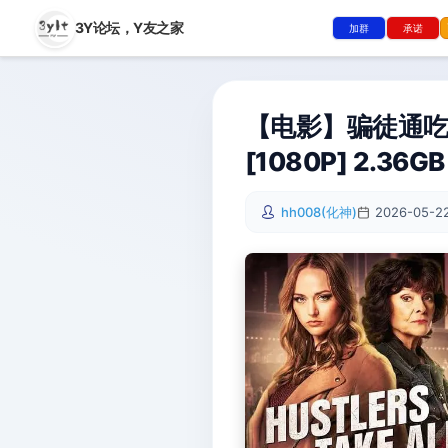
3Y论坛，
Y友之家
加群
承诺
【电影】骗徒通吃 Hu
[1080P] 2.36GB
hh008(化神)
2026-05-22