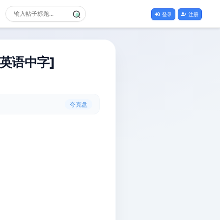
登录
注册
片[英语中字]
夸克盘