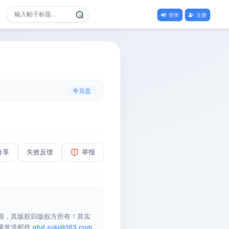
登录
注册
夸克盘
分享
失效反馈
举报
源，其版权归版权方所有！其实
请发送邮件
qhd.sykj@163.com