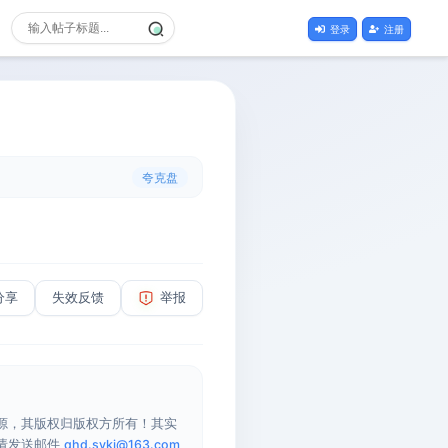
登录
注册
夸克盘
分享
失效反馈
举报
源，其版权归版权方所有！其实
请发送邮件
qhd.sykj@163.com