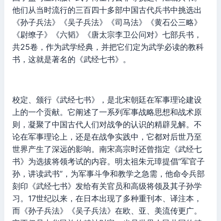
他们从当时流行的三百四十多部中国古代兵书中挑选出
《孙子兵法》《吴子兵法》《司马法》《黄石公三略》
《尉缭子》《六韬》《唐太宗李卫公问对》七部兵书，
共25卷，作为武学经典，并把它们定为武学必读的教科
书，这就是著名的《武经七书》。
校定、颁行《武经七书》，是北宋朝廷在军事理论建设
上的一个贡献。它阐述了一系列军事战略思想和战术原
则，凝聚了中国古代人们对战争的认识的精辟见解。不
论在军事理论上，还是在战争实践中，它都对后世乃至
世界产生了深远的影响。南宋高宗时还曾指定《武经七
书》为选拔将领考试的内容。明太祖朱元璋提倡“军官子
孙，讲读武书”，为军事斗争和教学之急需，他命令兵部
刻印《武经七书》发给有关官员和高级将领及其子孙学
习。17世纪以来，在日本出现了多种重刊本、译注本，
而《孙子兵法》《吴子兵法》在欧、亚、美流传更广。