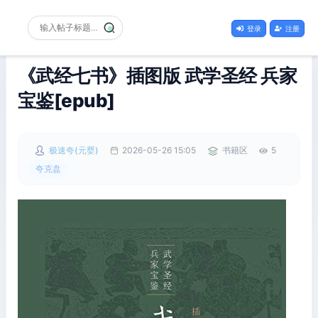
登录
注册
《武经七书》插图版 武学圣经 兵家
宝鉴[epub]
极速夸(元婴)
2026-05-26 15:05
书籍区
5
夸克盘