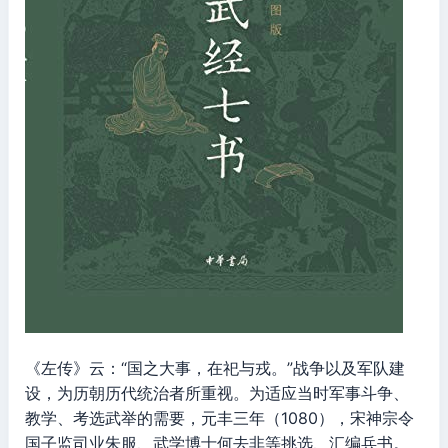
《左传》云：“国之大事，在祀与戎。”战争以及军队建
设，为历朝历代统治者所重视。为适应当时军事斗争、
教学、考选武举的需要，元丰三年（1080），宋神宗令
国子监司业朱服、武学博士何去非等挑选、汇编兵书。