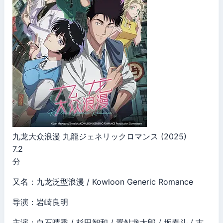
九龙大众浪漫 九龍ジェネリックロマンス (2025)
7.2
分
又名：九龙泛型浪漫 / Kowloon Generic Romance
导演：岩崎良明
主演：白石晴香 / 杉田智和 / 置鲇龙太郎 / 坂泰斗 / 古