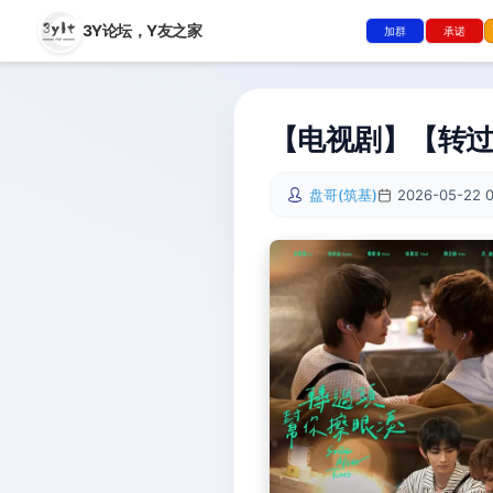
3Y论坛，
Y友之家
加群
承诺
【电视剧】【转过
盘哥(筑基)
2026-05-22 0