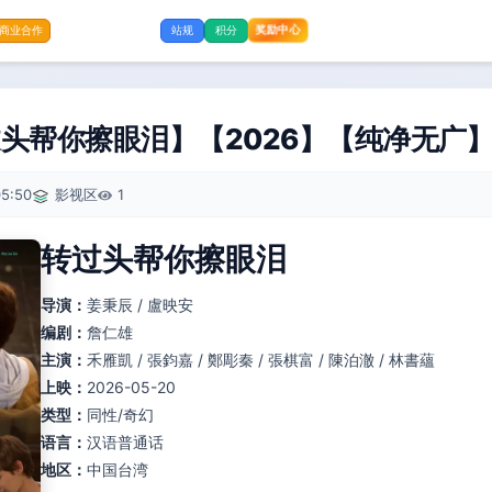
奖励中心
商业合作
站规
积分
头帮你擦眼泪】【2026】【纯净无广
5:50
影视区
1
转过头帮你擦眼泪
导演：
姜秉辰 / 盧映安
编剧：
詹仁雄
主演：
禾雁凱 / 張鈞嘉 / 鄭彫秦 / 張棋富 / 陳泊澈 / 林書蘊
上映：
2026-05-20
类型：
同性/奇幻
语言：
汉语普通话
地区：
中国台湾