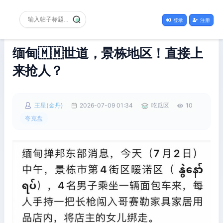
登录
注册
缅甸🇲🇲世道，景栋地区！直接上
来抢人？
王星(金丹)
2026-07-09 01:34
吃瓜区
10
夸克盘