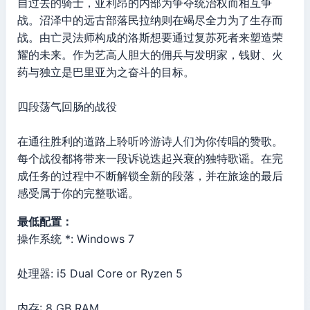
自过去的骑士，亚利昂的内部为争夺统治权而相互争
战。沼泽中的远古部落民拉纳则在竭尽全力为了生存而
战。由亡灵法师构成的洛斯想要通过复苏死者来塑造荣
耀的未来。作为艺高人胆大的佣兵与发明家，钱财、火
药与独立是巴里亚为之奋斗的目标。
四段荡气回肠的战役
在通往胜利的道路上聆听吟游诗人们为你传唱的赞歌。
每个战役都将带来一段诉说迭起兴衰的独特歌谣。在完
成任务的过程中不断解锁全新的段落，并在旅途的最后
感受属于你的完整歌谣。
最低配置：
操作系统 *: Windows 7
处理器: i5 Dual Core or Ryzen 5
内存: 8 GB RAM