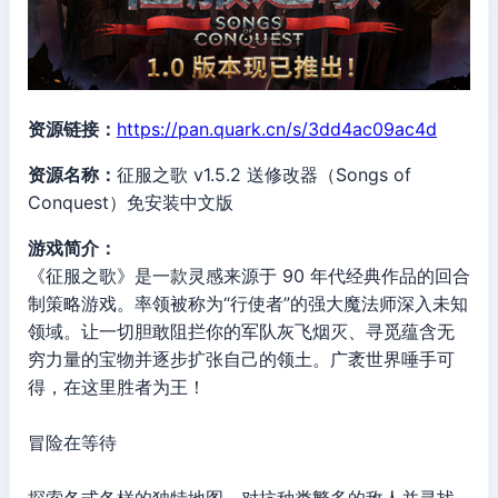
资源链接：
https://pan.quark.cn/s/3dd4ac09ac4d
资源名称：
征服之歌 v1.5.2 送修改器（Songs of
Conquest）免安装中文版
游戏简介：
《征服之歌》是一款灵感来源于 90 年代经典作品的回合
制策略游戏。率领被称为“行使者”的强大魔法师深入未知
领域。让一切胆敢阻拦你的军队灰飞烟灭、寻觅蕴含无
穷力量的宝物并逐步扩张自己的领土。广袤世界唾手可
得，在这里胜者为王！
冒险在等待