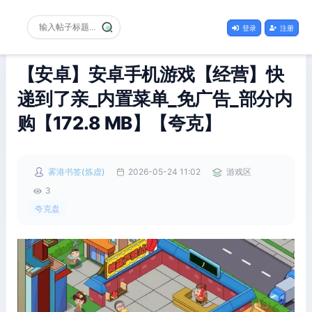
登录
注册
【安卓】安卓手机游戏【经营】快
递到了亲_内置菜单_免广告_部分内
购【172.8 MB】【夸克】
雾港书签(炼虚)
2026-05-24 11:02
游戏区
3
夸克盘