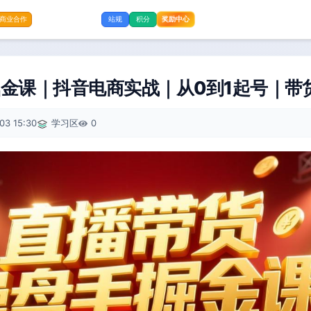
奖励中心
商业合作
站规
积分
金课｜抖音电商实战｜从0到1起号｜带
03 15:30
学习区
0