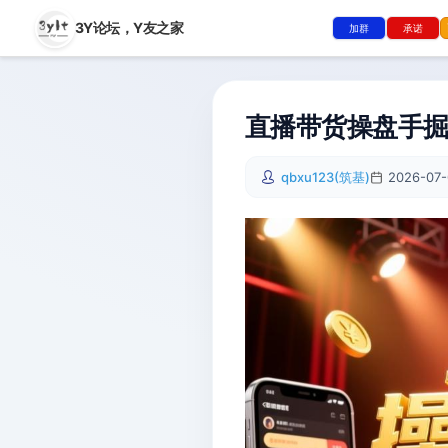
3Y论坛，
Y友之家
加群
承诺
直播带货操盘手掘
qbxu123(筑基)
2026-07-