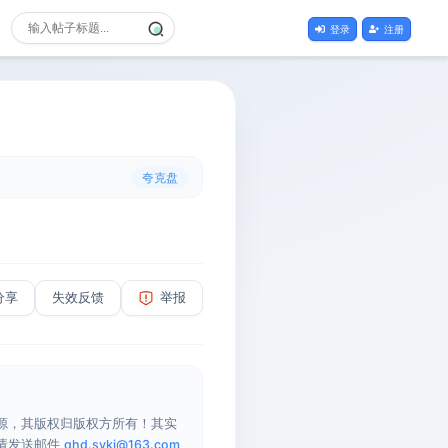
登录
注册
夸克盘
分享
失效反馈
举报
源，其版权归版权方所有！其实
请发送邮件
qhd.sykj@163.com