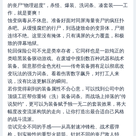
的丧尸“物理超度”，杀怪、爆装、洗词条、凑套装——工
作，就是要爽！
蚀变病毒从不休息。准备好面对同屏海量丧尸的疯狂扑
杀吧。从缓慢腐烂的行尸，到迅捷致命的变异体，尸潮
连绵不绝。这里没有掩体，只有满屏的火力覆盖，和极
致的弹幕地狱。
轮回保险公司不光是类幸存者，它同样也是一款纯正的
类暗黑装备驱动游戏。在废墟中搜刮数百种武器和战术
装备。留意那些金色光柱——传奇装备拥有足以彻底改
变玩法的强力词条。看着伤害数字飙升，对打工人来
说，没有比这更解压的瞬间。
若你觉得刷到的装备属性不合心意，可以找到公司中的
顶级工匠帮你重铸（洗）装备词条。而战场上掉落的“传
说契约”，更可以为装备赋予独一无二的套装效果，将大
幅度改变流派构筑的走向，让你打造出最合适自己风格
的战斗流派。
尝试完全不同的手感——从高射速冲锋枪、战术霰弹
枪，到实验性的重型火箭筒。针对不同的丧尸敌人特