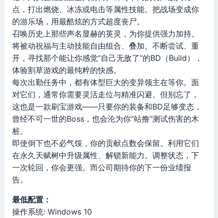
点，打出燃烧、冰冻或电击等属性技能。把战场变成你
的游乐场，用最酷炫的方式超度丧尸。
召唤历史上那些声名显赫的英灵，为你提供强力加持。
将被动祝福与主动技能自由组合、叠加。不断尝试、重
开，寻找那个能让你感觉“自己无敌了”的BD（Build），
体验割草游戏的最纯粹的快感。
每次出勤任务中，都有体型巨大的变异领主在等你。面
对它们，通常你需要灵活走位与精准闪避。但别忘了，
这也是一款刷宝游戏——只要你的装备和BD足够变态，
曾经不可一世的Boss，也会沦为你“站撸”测试伤害的木
桩。
即使倒下也不必气馁，你的贡献点数会保留。利用它们
在永久天赋树中升级属性、解锁新能力。调整状态，下
一次轮回，你会更强。而公司期待你的下一份业绩报
告。
最低配置：
操作系统: Windows 10