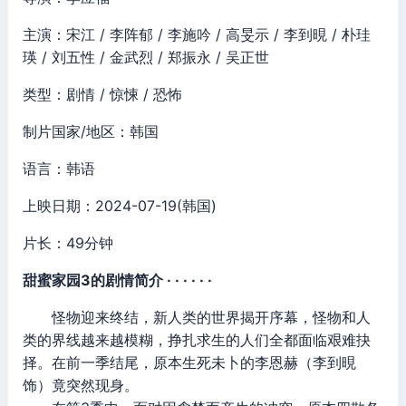
主演：宋江 / 李阵郁 / 李施吟 / 高旻示 / 李到晛 / 朴珪
瑛 / 刘五性 / 金武烈 / 郑振永 / 吴正世
类型：剧情 / 惊悚 / 恐怖
制片国家/地区：韩国
语言：韩语
上映日期：2024-07-19(韩国)
片长：49分钟
甜蜜家园3的剧情简介 · · · · · ·
怪物迎来终结，新人类的世界揭开序幕，怪物和人
类的界线越来越模糊，挣扎求生的人们全都面临艰难抉
择。在前一季结尾，原本生死未卜的李恩赫（李到晛
饰）竟突然现身。