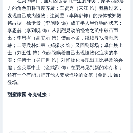
在第3季中，面对因贪婪而产生的冲突，原本四散各
方的角色们将再度齐聚：车贤秀（宋江 饰）甦醒过来，
发现自己成为怪物；边尚昱（李阵郁饰）的身体被郑毅
铭占据；徐伊景（李施昤 饰）成了半人半怪物的状态；
李恩赫（李到晛 饰）从剧烈晃动的怪物之茧中破茧而
出；李恩宥（高旻示 饰）锲而不舍，继续寻找哥哥恩
赫；二等兵朴灿荣（郑振永 饰）又回到球场；卓仁焕上
士（刘五性 饰）仍然隐瞒着自己出现怪物化症状的事
实；任博士（吴正世 饰）对怪物化展现出非比寻常的兴
趣；金英厚中士（金武烈 饰）在栗岛见到新的幸存者；
还有一个有能力把其他人变成怪物的女孩（金是儿 饰）
登场。
甜蜜家园 夸克链接：