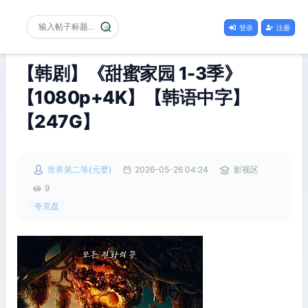
登录
注册
【韩剧】《甜蜜家园 1-3季》
【1080p+4K】【韩语中字】
【247G】
世界第二等(元婴)
2026-05-26 04:24
影视区
9
夸克盘