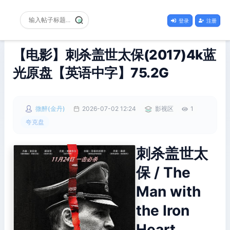
登录
注册
【电影】刺杀盖世太保(2017)4k蓝
光原盘【英语中字】75.2G
微醉(金丹)
2026-07-02 12:24
影视区
1
夸克盘
刺杀盖世太
保 / The
Man with
the Iron
Heart