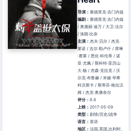
导演：
塞德里克·吉门内兹
编剧：
塞德里克·吉门内兹
/ 奥黛丽·迪万 / 大卫·法尔
/ 洛朗·比奈
主演：
杰夫·贝尔 / 杰克·
莱诺 / 吉尔·勒卢什 / 席琳
·赛莱 / 恩佐·科伦蒂 / 诺
亚·尤佩 / 斯科特·亚历山
大·杨 / 杰森·克拉克 / 沃
尔克·布鲁赫 / 米娅·华希
科沃斯卡 / 斯蒂芬·格拉汉
姆 / 杰克·奥康奈尔
评分：
6.6
上映：
2017-05-09
类型：
剧情/历史/战争
语言：
英语
地区：
法国,英国,比利时,