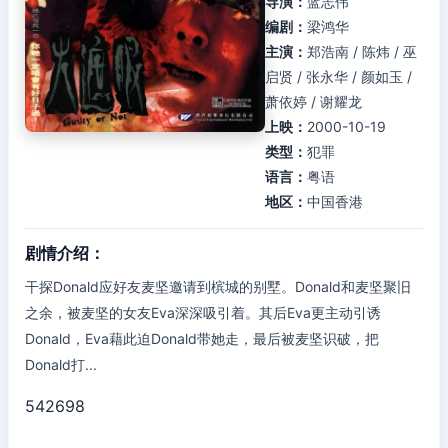
导演：
蓝志伟
编剧：
梁鸿华
主演：
郑浩南 / 陈炜 / 巫
启贤 / 张永华 / 颜如玉 /
萧依婷 / 谢耀龙
上映：
2000-10-19
类型：
犯罪
语言：
粤语
地区：
中国香港
剧情介绍：
干探Donald应好友麦坚邀请到槟城的别墅。Donald和麦坚聚旧
之余，被麦坚的女友Eva深深吸引着。其后Eva更主动引诱
Donald，Eva藉此迫Donald带她走，最后被麦坚识破，把
Donald打...
542698