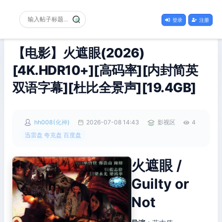
登录
注册
【电影】火遮眼(2026)
[4K.HDR10+][高码率][内封简英
双语字幕][杜比全景声][19.4GB]
hh008(化神)
2026-07-08 14:43
影视区
4
迅雷盘 夸克盘 百度盘
火遮眼 /
Guilty or
Not