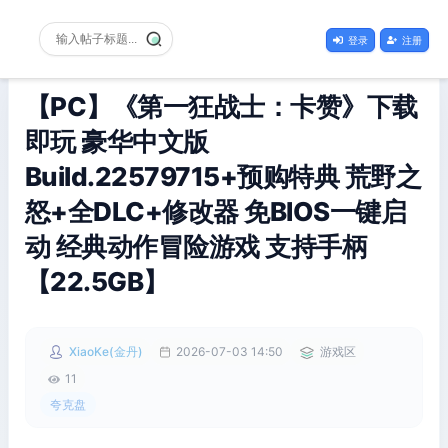
登录
注册
【PC】《第一狂战士：卡赞》下载
即玩 豪华中文版
Build.22579715+预购特典 荒野之
怒+全DLC+修改器 免BIOS一键启
动 经典动作冒险游戏 支持手柄
【22.5GB】
XiaoKe(金丹)
2026-07-03 14:50
游戏区
11
夸克盘