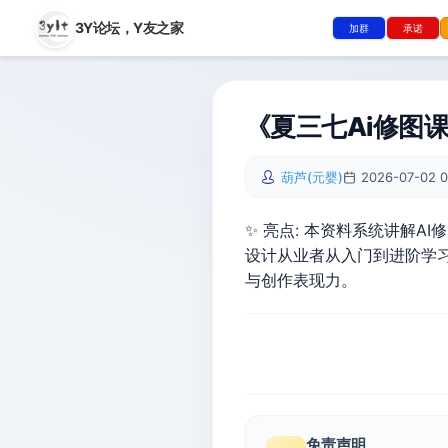
3Y论坛，
Y友之家
加群
承诺
《夏三七Ai修图
葫芦(元婴)
2026-07-02 0
✨ 亮点: 本资料系统讲解
设计从业者从入门到进阶学
与创作表现力。
免责声明