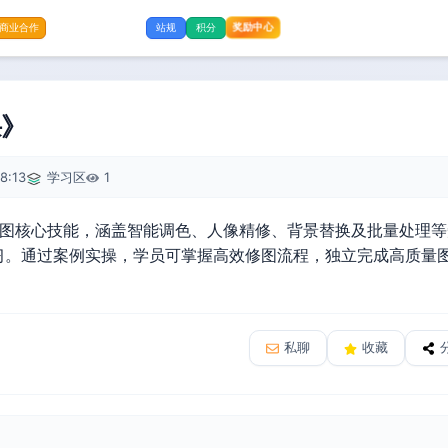
奖励中心
商业合作
站规
积分
课》
8:13
学习区
1
AI修图核心技能，涵盖智能调色、人像精修、背景替换及批量处理
习。通过案例实操，学员可掌握高效修图流程，独立完成高质量
私聊
收藏