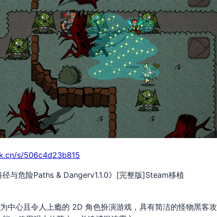
ark.cn/s/506c4d23b815
险Paths & Dangerⅴ1.1.0》[完整版]Steam移植
款以战利品为中心且令人上瘾的 2D 角色扮演游戏，具有简洁的怪物黑