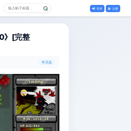
登录
注册
.0》[完整
夸克盘