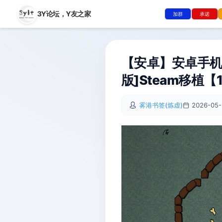
3Y论坛，
Y友之家
加群
承诺
【安卓】安卓手机游戏
版]Steam移植【
雾港书签(炼虚)
2026-05-