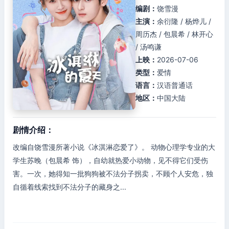
编剧：
饶雪漫
主演：
余衍隆 / 杨烨儿 /
周历杰 / 包晨希 / 林开心
/ 汤鸣谦
上映：
2026-07-06
类型：
爱情
语言：
汉语普通话
地区：
中国大陆
剧情介绍：
改编自饶雪漫所著小说《冰淇淋恋爱了》。 动物心理学专业的大
学生苏晚（包晨希 饰），自幼就热爱小动物，见不得它们受伤
害。一次，她得知一批狗狗被不法分子拐卖，不顾个人安危，独
自循着线索找到不法分子的藏身之...