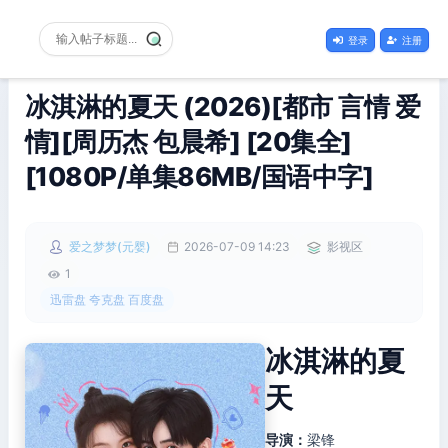
登录
注册
冰淇淋的夏天 (2026)[都市 言情 爱
情][周历杰 包晨希] [20集全]
[1080P/单集86MB/国语中字]
爱之梦梦(元婴)
2026-07-09 14:23
影视区
1
迅雷盘 夸克盘 百度盘
冰淇淋的夏
天
导演：
梁锋