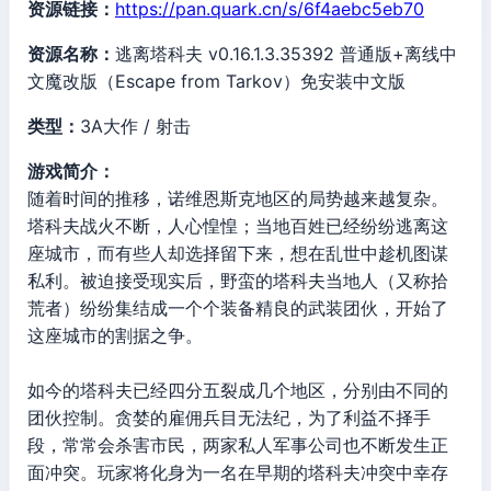
资源链接：
https://pan.quark.cn/s/6f4aebc5eb70
资源名称：
逃离塔科夫 v0.16.1.3.35392 普通版+离线中
文魔改版（Escape from Tarkov）免安装中文版
类型：
3A大作 / 射击
游戏简介：
随着时间的推移，诺维恩斯克地区的局势越来越复杂。
塔科夫战火不断，人心惶惶；当地百姓已经纷纷逃离这
座城市，而有些人却选择留下来，想在乱世中趁机图谋
私利。被迫接受现实后，野蛮的塔科夫当地人（又称拾
荒者）纷纷集结成一个个装备精良的武装团伙，开始了
这座城市的割据之争。
如今的塔科夫已经四分五裂成几个地区，分别由不同的
团伙控制。贪婪的雇佣兵目无法纪，为了利益不择手
段，常常会杀害市民，两家私人军事公司也不断发生正
面冲突。玩家将化身为一名在早期的塔科夫冲突中幸存