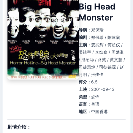
Big Head
Monster
导演：
郑保瑞
编剧：
郑保瑞 / 陈咏燊
主演：
麦兆辉 / 何超仪 /
吴镇宇 / 李灿森 / 周励淇
/ 潘绍聪 / 路芙 / 黄文慧 /
司徒慧焯 / 司徒锦源 / 赵
月明 / 张佳佳
评分：
6.5
上映：
2001-09-13
类型：
恐怖
语言：
粤语
地区：
中国香港
剧情介绍：