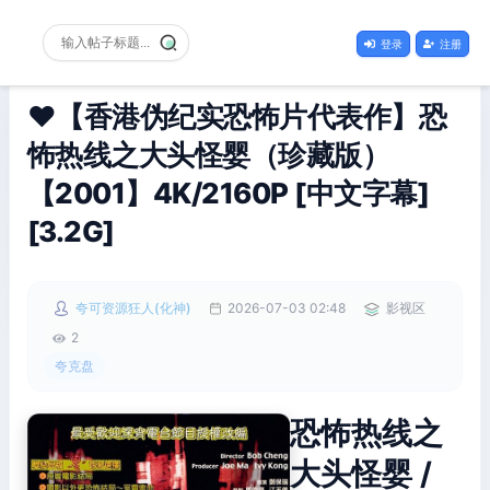
登录
注册
❤️【香港伪纪实恐怖片代表作】恐
怖热线之大头怪婴（珍藏版）
【2001】4K/2160P [中文字幕]
[3.2G]
夸可资源狂人(化神)
2026-07-03 02:48
影视区
2
夸克盘
恐怖热线之
大头怪婴 /