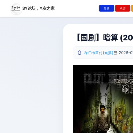
3Y论坛，
Y友之家
加群
承诺
【国剧】暗算‎ (20
西红柿首付(元婴)
2026-0