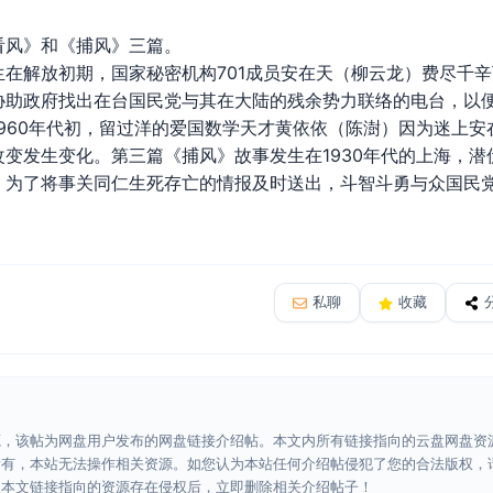
风》和《捕风》三篇。
解放初期，国家秘密机构701成员安在天（柳云龙）费尽千辛
协助政府找出在台国民党与其在大陆的残余势力联络的电台，以
960年代初，留过洋的爱国数学天才黄依依（陈澍）因为迷上安在
变发生变化。第三篇《捕风》故事发生在1930年代的上海，
）为了将事关同仁生死存亡的情报及时送出，斗智斗勇与众国民党
私聊
收藏
源，该帖为网盘用户发布的网盘链接介绍帖。本文内所有链接指向的云盘网盘资
所有，本站无法操作相关资源。如您认为本站任何介绍帖侵犯了您的合法版权，
认本文链接指向的资源存在侵权后，立即删除相关介绍帖子！