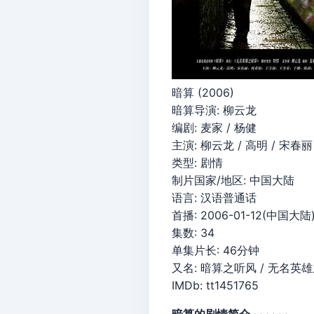
暗算 (2006)
暗算导演: 柳云龙
编剧: 麦家 / 杨健
主演: 柳云龙 / 高明 / 宋春丽 
类型: 剧情
制片国家/地区: 中国大陆
语言: 汉语普通话
首播: 2006-01-12(中国大陆
集数: 34
单集片长: 46分钟
又名: 暗算之听风 / 无名英雄之暗算
IMDb: tt1451765