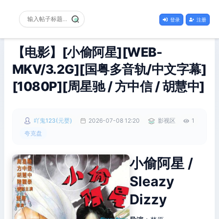
登录
注册
【电影】[小偷阿星][WEB-
MKV/3.2G][国粤多音轨/中文字幕]
[1080P][周星驰 / 方中信 / 胡慧中]
吖鬼123(元婴)
2026-07-08 12:20
影视区
1
夸克盘
小偷阿星 /
Sleazy
Dizzy