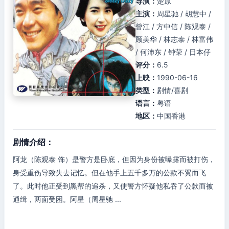
导演：
楚原
主演：
周星驰 / 胡慧中 /
曾江 / 方中信 / 陈观泰 /
顾美华 / 林志泰 / 林富伟
/ 何沛东 / 钟荣 / 日本仔
评分：
6.5
上映：
1990-06-16
类型：
剧情/喜剧
语言：
粤语
地区：
中国香港
剧情介绍：
阿龙（陈观泰 饰）是警方是卧底，但因为身份被曝露而被打伤，
身受重伤导致失去记忆。但在他手上五千多万的公款不翼而飞
了。此时他正受到黑帮的追杀，又使警方怀疑他私吞了公款而被
通缉，两面受困。阿星（周星驰 ...