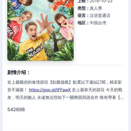
上映：
2016-10-23
类型：
真人秀
语言：
汉语普通话
地区：
中国台湾
剧情介绍：
史上最餓劣的食境節目【飢餓遊戲】點選以下連結訂閱，精采影
音不漏接！
https://goo.gl/tFFawX
史上最靠夭的節目 今天的戰
友．明天的敵人 永遠無法預知下一關將跟與誰合作 唯有帶著【...
542698