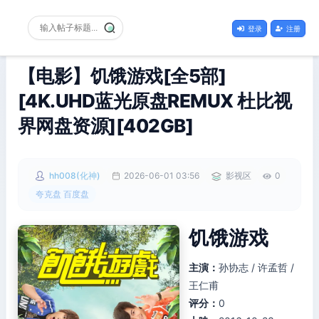
登录
注册
【电影】饥饿游戏[全5部]
[4K.UHD蓝光原盘REMUX 杜比视
界网盘资源][402GB]
hh008(化神)
2026-06-01 03:56
影视区
0
夸克盘 百度盘
饥饿游戏
主演：
孙协志 / 许孟哲 /
王仁甫
评分：
0