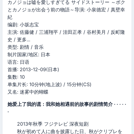
カノジョは嘘を愛しすぎてる サイドストーリー ～ボク
とカノジョが出会う前の物語～导演: 小泉德宏 / 真壁幸
紀
编剧: 小坂志宝
主演: 佐藤健 / 三浦翔平 / 洼田正孝 / 谷村美月 / 反町隆
史 / 更多...
类型: 剧情 / 音乐
制片国家/地区: 日本
语言: 日语
首播: 2013-12-09(日本)
集数: 10
单集片长: 10分钟(地上波) / 15分钟(CS)
又名: 迷雾中的蝴蝶
她爱上了我的谎：我和她相遇前的故事的剧情简介 · · · · ·
·
2013年秋季 フジテレビ 深夜短剧
秋が初めて人に曲を披露した日、秋がクリプレを