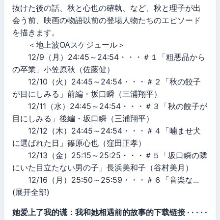
抜けた後の話、秋と心也の確執、など、秋と理子が出
会う前、映画の物語以前の登場人物たちのエピソード
を描きます。
＜地上波OAスケジュール＞
12/9（月）24:45～24:54・・・＃１「粗悪品から
の卒業」小笠原秋（佐藤健）
12/10（火）24:45～24:54・・・＃２「秋の餃子
が目にしみる」前編・坂口瞬（三浦翔平）
12/11（水）24:45～24:54・・・＃３「秋の餃子が
目にしみる」後編・坂口瞬（三浦翔平）
12/12（木）24:45～24:54・・・＃４「噛ませ犬
に選ばれた日」篠原心也（窪田正孝）
12/13（金）25:15～25:25・・・＃５「坂口瞬の隣
にいた目立たない男の子」長浜美和子（谷村美月）
12/16（月）25:50～25:59・・・＃６「音楽な...
(展开全部)
她爱上了我的谎：我和她相遇前的故事的下载链接 · · · · ·