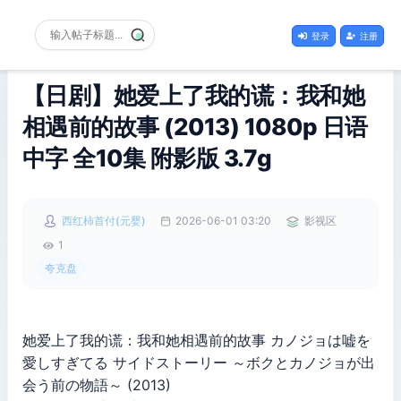
登录
注册
【日剧】她爱上了我的谎：我和她
相遇前的故事 (2013) 1080p 日语
中字 全10集 附影版 3.7g
西红柿首付(元婴)
2026-06-01 03:20
影视区
1
夸克盘
她爱上了我的谎：我和她相遇前的故事 カノジョは嘘を
愛しすぎてる サイドストーリー ～ボクとカノジョが出
会う前の物語～ (2013)