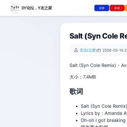
3Y论坛，
Y友之家
加群
承诺
Salt (Syn Cole 
无语(元婴)
2026-05-14 2
Salt (Syn Cole Remix) - A
大小：7.4MB
歌词
Salt (Syn Cole Remix
Lyrics by：Amanda Av
Oh-oh I got breaking