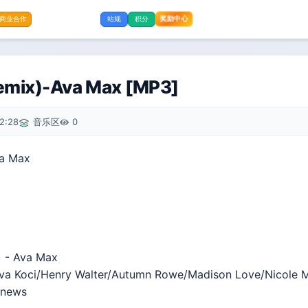
奖励中心
商业合作
站规
积分
Remix)-Ava Max [MP3]
2:28
音乐区
0
va Max
) - Ava Max
a Koci/Henry Walter/Autumn Rowe/Madison Love/Nicole M
 news