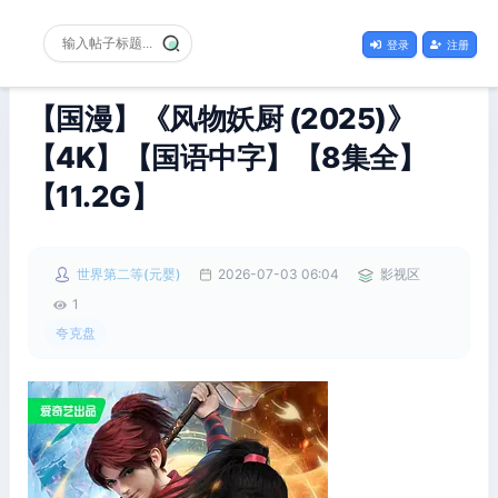
登录
注册
【国漫】《风物妖厨 (2025)》
【4K】【国语中字】【8集全】
【11.2G】
世界第二等(元婴)
2026-07-03 06:04
影视区
1
夸克盘